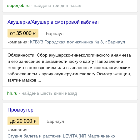
superjob.ru
- найдена три дня назад
Акушерка/Акушер в смотровой кабинет
от 35 000
Барнаул
компания:
КГБУЗ Городская поликлиника № 3, г.Барнаул
Обязанности: Сбор акушерско-гинекологического анамнеза
и его занесение в анамнестическую карту Направление
женщин с подозрением или выявленным гинекологическим
заболеванием к врачу акушеру-гинекологу Осмотр женщин,
взятие мазков ...
hh.ru
- найдена шесть дней назад
Промоутер
до 20 000
Барнаул
компания:
Студия балета и растяжки LEVITA (ИП Мартияненко