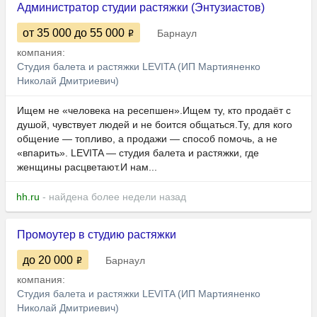
Администратор студии растяжки (Энтузиастов)
от 35 000
до 55 000
Барнаул
компания:
Студия балета и растяжки LEVITA (ИП Мартияненко
Николай Дмитриевич)
Ищем не «человека на ресепшен».Ищем ту, кто продаёт с
душой, чувствует людей и не боится общаться.Ту, для кого
общение — топливо, а продажи — способ помочь, а не
«впарить». LEVITA — студия балета и растяжки, где
женщины расцветают.И нам...
hh.ru
- найдена более недели назад
Промоутер в студию растяжки
до 20 000
Барнаул
компания:
Студия балета и растяжки LEVITA (ИП Мартияненко
Николай Дмитриевич)