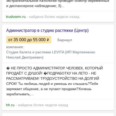
экстрагенитальной патологии проводит осмотр беременных
и диспансерное наблюдение; 3)...
trudvsem.ru
- найдена более недели назад
Администратор в студию растяжки (Центр)
от 35 000
до 55 000
Барнаул
компания:
Студия балета и растяжки LEVITA (ИП Мартияненко
Николай Дмитриевич)
� НЕ ПРОСТО АДМИНИСТРАТОР. ЧЕЛОВЕК, КОТОРЫЙ
ПРОДАЁТ С ДУШОЙ! �ПОДРАБОТКУ НА ЛЕТО - НЕ
РАССМАТРИВАЕМ! ТРУДОУСТРОЙСТВО НА ДОЛГИЙ
СРОК! Ты любишь людей и умеешь их слышать?Тебя
заряжает общение, а не пугают продажи?Хочешь
зарабатывать,...
hh.ru
- найдена более недели назад