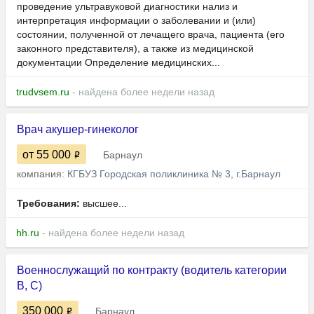
проведение ультравуковой диагностики нализ и
интерпретация информации о заболевании и (или)
состоянии, полученной от лечащего врача, пациента (его
законного представителя), а также из медицинской
документации Определение медицинских...
trudvsem.ru
- найдена более недели назад
Врач акушер-гинеколог
от 55 000
Барнаул
компания:
КГБУЗ Городская поликлиника № 3, г.Барнаул
Требования:
высшее...
hh.ru
- найдена более недели назад
Военнослужащий по контракту (водитель категории
В, С)
350 000
Барнаул