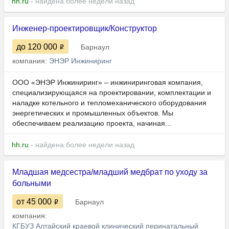
hh.ru
- найдена более недели назад
Инженер-проектировщик/Конструктор
до 120 000
Барнаул
компания:
ЭНЭР Инжиниринг
ООО «ЭНЭР Инжиниринг» – инжиниринговая компания,
специализирующаяся на проектировании, комплектации и
наладке котельного и тепломеханического оборудования
энергетических и промышленных объектов. Мы
обеспечиваем реализацию проекта, начиная...
hh.ru
- найдена более недели назад
Младшая медсестра/младший медбрат по уходу за
больными
от 45 000
Барнаул
компания:
КГБУЗ Алтайский краевой клинический перинатальный