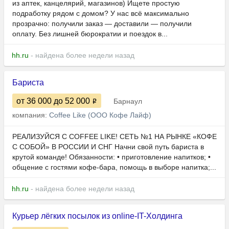
из аптек, канцелярий, магазинов) Ищете простую
подработку рядом с домом? У нас всё максимально
прозрачно: получили заказ — доставили — получили
оплату. Без лишней бюрократии и поездок в...
hh.ru
- найдена более недели назад
Бариста
от 36 000
до 52 000
Барнаул
компания:
Coffee Like (ООО Кофе Лайф)
РЕАЛИЗУЙСЯ С COFFEE LIKE! СЕТЬ №1 НА РЫНКЕ «КОФЕ
С СОБОЙ» В РОССИИ И СНГ Начни свой путь бариста в
крутой команде! Обязанности: • приготовление напитков; •
общение с гостями кофе-бара, помощь в выборе напитка;...
hh.ru
- найдена более недели назад
Курьер лёгких посылок из online-IT-Холдинга