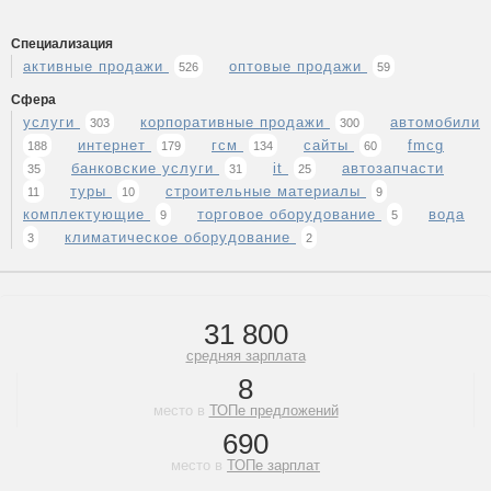
Специализация
активные продажи
оптовые продажи
526
59
Сфера
услуги
корпоративные продажи
автомобили
303
300
интернет
гсм
сайты
fmcg
188
179
134
60
банковские услуги
it
автозапчасти
35
31
25
туры
строительные материалы
11
10
9
комплектующие
торговое оборудование
вода
9
5
климатическое оборудование
3
2
31 800
средняя зарплата
8
место в
ТОПе предложений
690
место в
ТОПе зарплат