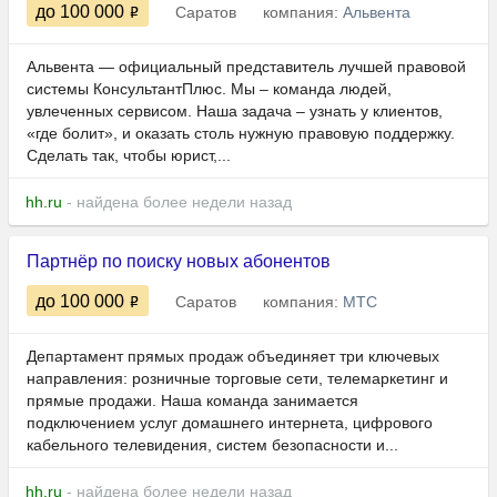
до 100 000
Саратов
компания:
Альвента
Альвента — официальный представитель лучшей правовой
системы КонсультантПлюс. Мы – команда людей,
увлеченных сервисом. Наша задача – узнать у клиентов,
«где болит», и оказать столь нужную правовую поддержку.
Сделать так, чтобы юрист,...
hh.ru
- найдена более недели назад
Партнёр по поиску новых абонентов
до 100 000
Саратов
компания:
МТС
Департамент прямых продаж объединяет три ключевых
направления: розничные торговые сети, телемаркетинг и
прямые продажи. Наша команда занимается
подключением услуг домашнего интернета, цифрового
кабельного телевидения, систем безопасности и...
hh.ru
- найдена более недели назад