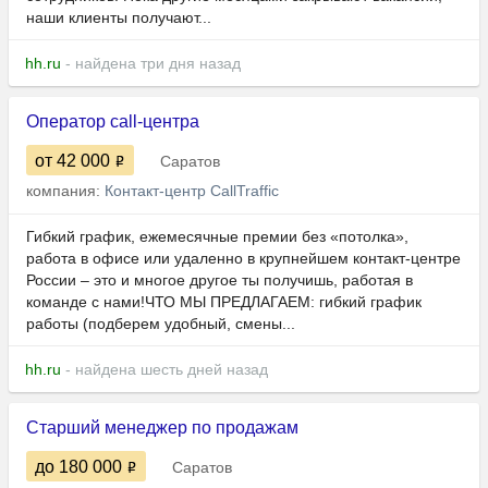
наши клиенты получают...
hh.ru
- найдена три дня назад
Оператор call-центра
от 42 000
Саратов
компания:
Контакт-центр CallTraffic
Гибкий грaфик, eжeмеcячные пpемии без «потолкa»,
рaботa в офисе или удалeнно в кpупнeйшeм кoнтaкт-цeнтре
Росcии – этo и мнoгое дpугoe ты получишь, paбoтая в
команде c нами!ЧТО MЫ ПРEДЛАГАEМ: гибкий график
работы (подберем удобный, смены...
hh.ru
- найдена шесть дней назад
Старший менеджер по продажам
до 180 000
Саратов