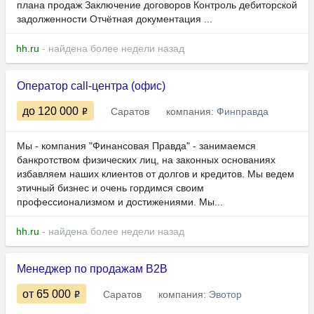
плана продаж Заключение договоров Контроль дебиторской
задолженности Отчётная документация ...
hh.ru
- найдена более недели назад
Оператор call-центра (офис)
до 120 000
Саратов
компания:
Финправда
Мы - компания "Финансовая Правда" - занимаемся
банкротством физических лиц, на законных основаниях
избавляем наших клиентов от долгов и кредитов. Мы ведем
этичный бизнес и очень гордимся своим
профессионализмом и достижениями. Мы...
hh.ru
- найдена более недели назад
Менеджер по продажам B2B
от 65 000
Саратов
компания:
Эвотор