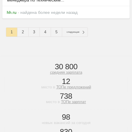
менеджера по техническим...
hh.ru
- найдена более недели назад
1
2
3
4
5
следующая
30 800
средняя зарплата
12
место в
ТОПе предложений
738
место в
ТОПе зарплат
98
новых вакансий за сегодня
830