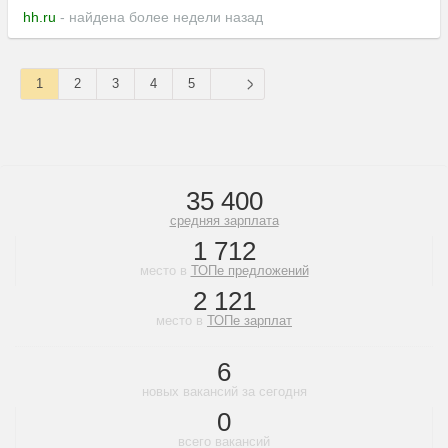
hh.ru
- найдена более недели назад
1
2
3
4
5
35 400
средняя зарплата
1 712
место в
ТОПе предложений
2 121
место в
ТОПе зарплат
6
новых вакансий за сегодня
0
всего вакансий