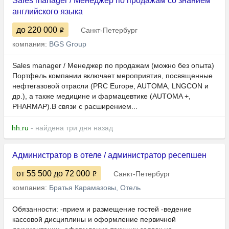
Sales manager / Менеджер по продажам со знанием
английского языка
до 220 000
Санкт-Петербург
компания:
BGS Group
Sales manager / Менеджер по продажам (можно без опыта)
Портфель компании включает мероприятия, посвященные
нефтегазовой отрасли (PRC Europe, AUTOMA, LNGCON и
др.), а также медицине и фармацевтике (AUTOMA +,
PHARMAP).В связи с расширением...
hh.ru
- найдена три дня назад
Администратор в отеле / администратор ресепшен
от 55 500
до 72 000
Санкт-Петербург
компания:
Братья Карамазовы, Отель
Обязанности: -прием и размещение гостей -ведение
кассовой дисциплины и оформление первичной