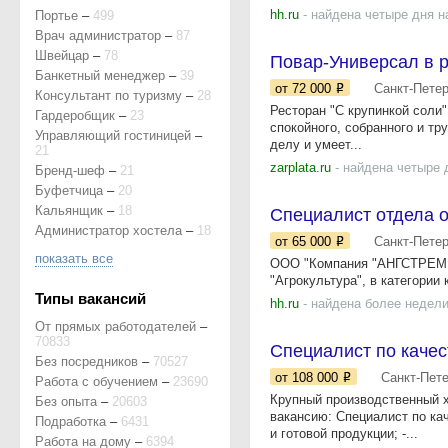
hh.ru
- найдена четыре дня н
Портье
–
499
Врач администратор
–
87
Швейцар
–
78
Повар-Универсал в р
Банкетный менеджер
–
39
от 72 000
Санкт-Пете
Консультант по туризму
–
28
Ресторан "С крупинкой соли
Гардеробщик
–
23
спокойного, собранного и тр
Управляющий гостиницей
–
делу и умеет...
21
zarplata.ru
- найдена четыре 
Бренд-шеф
–
21
Буфетчица
–
20
Кальянщик
–
18
Специалист отдела о
Администратор хостела
–
18
от 65 000
Санкт-Пете
показать все
ООО "Компания "АНГСТРЕМ Тр
"Агрокультура", в категории 
Типы вакансий
hh.ru
- найдена более недели
От прямых работодателей
–
70833
Специалист по качес
Без посредников
–
70527
от 108 000
Санкт-Пет
Работа с обучением
–
23690
Крупный производственный 
Без опыта
–
20603
вакансию: Специалист по ка
Подработка
–
6431
и готовой продукции; -...
Работа на дому
–
6394