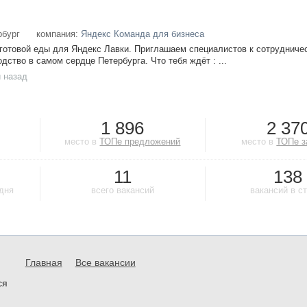
рбург
компания:
Яндекс Команда для бизнеса
готовой еды для Яндекс Лавки. Приглашаем специалистов к сотрудниче
дство в самом сердце Петербурга. Что тебя ждёт : ...
 назад
1 896
2 37
место в
ТОПе предложений
место в
ТОПе з
11
138
одня
всего вакансий
вакансий в с
Главная
Все вакансии
ся