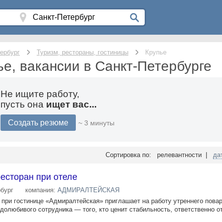
ербург
Туризм, рестораны, гостиницы
Крупье
ье, вакансии в Санкт-Петербурге
Не ищите работу,
пусть она
ищет вас...
Создать резюме
~ 3 минуты
Сортировка по: релевантности |
да
есторан при отеле
рбург
компания:
АДМИРАЛТЕЙСКАЯ
" при гостинице «Адмиралтейская» приглашает на работу утреннего пов
удолюбивого сотрудника — того, кто ценит стабильность, ответственно о