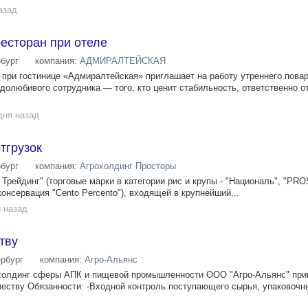
азад
есторан при отеле
рбург
компания:
АДМИРАЛТЕЙСКАЯ
" при гостинице «Адмиралтейская» приглашает на работу утреннего пов
удолюбивого сотрудника — того, кто ценит стабильность, ответственно о
дня назад
тгрузок
рбург
компания:
Агрохолдинг Просторы
ейдинг" (торговые марки в категории рис и крупы - "Националь", "PRO
консервация "Cento Percento"), входящей в крупнейший...
 назад
тву
ербург
компания:
Агро-Альянс
холдинг сферы АПК и пищевой промышленности ООО "Агро-Альянс" при
честву Обязанности: -Входной контроль поступающего сырья, упаковоч