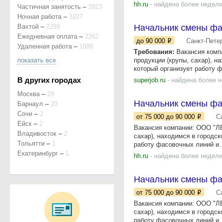
hh.ru
- найдена более недели
Частичная занятость
–
3923
Ночная работа
–
3207
Вахтой
–
2299
Начальник смены фа
Ежедневная оплата
–
2262
до 90 000
Санкт-Пете
Удаленная работа
–
1888
Требования:
Вакансия комп
показать все
продукции (крупы, сахар), 
который организует работу ф
В других городах
superjob.ru
- найдена более 
Москва
–
29
Начальник смены фа
Барнаул
–
20
Сочи
–
2
от 75 000
до 90 000
С
Ейск
–
2
Вакансия компании: ООО "Л
Владивосток
–
2
сахар), находимся в городс
Тольятти
–
1
работу фасовочных линий и..
Екатеринбург
–
1
hh.ru
- найдена более недели
Начальник смены фа
от 75 000
до 90 000
С
Вакансия компании: ООО "Л
сахар), находимся в городс
работу фасовочных линий и..