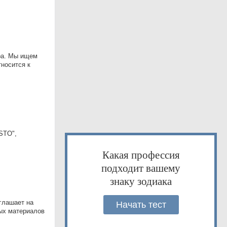
ара. Мы ищем
тносится к
STO",
Какая профессия
подходит вашему
знаку зодиака
глашает на
Начать тест
ных материалов