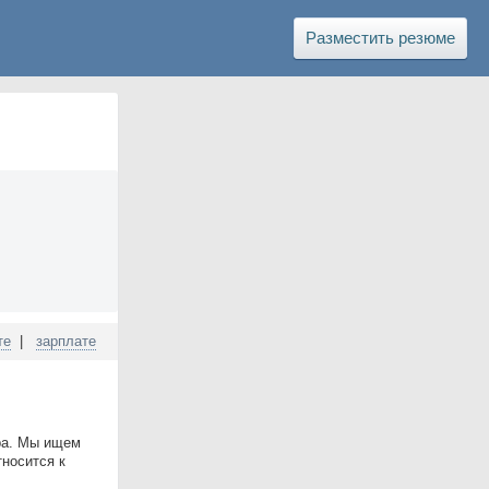
Разместить резюме
те
|
зарплате
ара. Мы ищем
тносится к