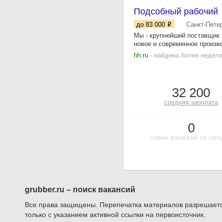
Подсобный рабочий
до 83 000
Санкт-Пете
Мы - крупнейший поставщик 
новое и современное произво
hh.ru
- найдена более недели
32 200
средняя зарплата
0
новых вакансий за сег
grubber.ru – поиск вакансий
Все права защищены. Перепечатка материалов разрешает
только с указанием активной ссылки на первоисточник.