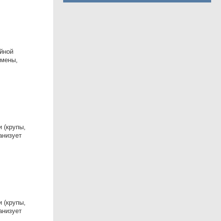
йной
смены,
 (крупы,
анизует
 (крупы,
анизует