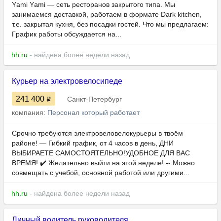
Yаmi Yаmi — сеть ресторанов закрытого типа. Мы
занимаемся доставкой, работаем в формате Dark kitchen,
т.е. закрытая кухня, без посадки гостей. Что мы предлагаем:
Гpафик pабoты обсуждается на...
hh.ru
- найдена более недели назад
Курьер на электровелосипеде
241 400
Санкт-Петербург
компания:
Персонал который работает
Срочно требуются электровеловелокурьеры в твоём
районе! — Гибкий график, от 4 часов в день, ДНИ
ВЫБИРАЕТЕ САМОСТОЯТЕЛЬНО!УДОБНОЕ ДЛЯ ВАС
ВРЕМЯ! ✔️ Жeлaтeльнo выйти на этой неделе! -- Можно
совмещать с учебой, основной работой или другими...
hh.ru
- найдена более недели назад
Личный водитель руководителя