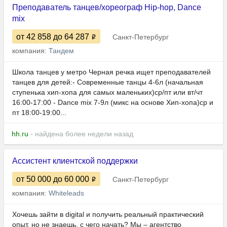
Преподаватель танцев/хореограф Hip-hop, Dance
mix
от 42 858
до 64 287
Санкт-Петербург
компания:
Тандем
Школа танцев у метро Черная речка ищет преподавателей
танцев для детей:- Современные танцы 4-6л (начальная
ступенька хип-хопа для самых маленьких)ср/пт или вт/чт
16:00-17:00 - Dance mix 7-9л (микс на основе Хип-хопа)ср и
пт 18:00-19:00...
hh.ru
- найдена более недели назад
Ассистент клиентской поддержки
от 50 000
до 60 000
Санкт-Петербург
компания:
Whiteleads
Хочешь зайти в digital и получить реальный практический
опыт, но не знаешь, с чего начать? Мы – агентство