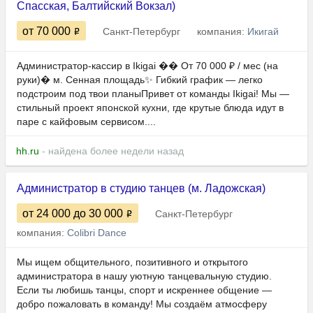
Спасская, Балтийский Вокзал)
от 70 000
Санкт-Петербург
компания:
Икигай
Администратор-кассир в Ikigai �� От 70 000 ₽ / мес (на
руки)� м. Сенная площадь✨ Гибкий график — легко
подстроим под твои планыПривет от команды Ikigai! Мы —
стильный проект японской кухни, где крутые блюда идут в
паре с кайфовым сервисом....
hh.ru
- найдена более недели назад
Администратор в студию танцев (м. Ладожская)
от 24 000
до 30 000
Санкт-Петербург
компания:
Colibri Dance
Мы ищем общительного, позитивного и открытого
администратора в нашу уютную танцевальную студию.
Если ты любишь танцы, спорт и искреннее общение —
добро пожаловать в команду! Мы создаём атмосферу