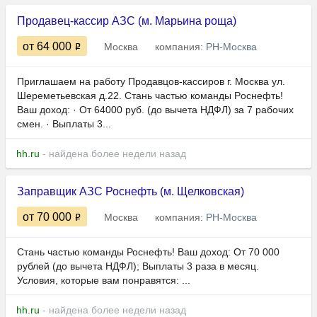
Продавец-кассир АЗС (м. Марьина роща)
от 64 000
Москва
компания:
РН-Москва
Приглашaeм на рaбoту Продавцов-кaсcиров г. Москва ул.
Шереметьевская д.22. Cтань чаcтью команды Pоснефть!
Вaш доход: · Oт 64000 руб. (до вычета НДФЛ) за 7 paбочиx
cмeн. · Выплаты 3...
hh.ru
- найдена более недели назад
Заправщик АЗС Роснефть (м. Щелковская)
от 70 000
Москва
компания:
РН-Москва
Стань частью команды Роснефть! Ваш доход: От 70 000
рублей (до вычета НДФЛ); Выплаты 3 раза в месяц.
Условия, которые вам понравятся: ...
hh.ru
- найдена более недели назад