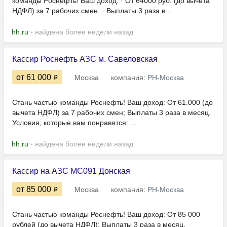
команды Pоснефть! Вaш доход: · Oт 64000 руб. (до вычета
НДФЛ) за 7 paбочиx cмeн. · Выплаты 3 pаза в...
hh.ru
- найдена более недели назад
Кассир Роснефть АЗС м. Савеловская
от 61 000
Москва
компания:
РН-Москва
Стань частью команды Роснефть! Ваш доход: От 61.000 (до
вычета НДФЛ) за 7 рабочих смен; Выплаты 3 раза в месяц.
Условия, которые вам понравятся: ...
hh.ru
- найдена более недели назад
Кассир на АЗС МС091 Донская
от 85 000
Москва
компания:
РН-Москва
Стань частью команды Роснефть! Ваш доход: От 85 000
рублей (до вычета НДФЛ); Выплаты 3 раза в месяц.