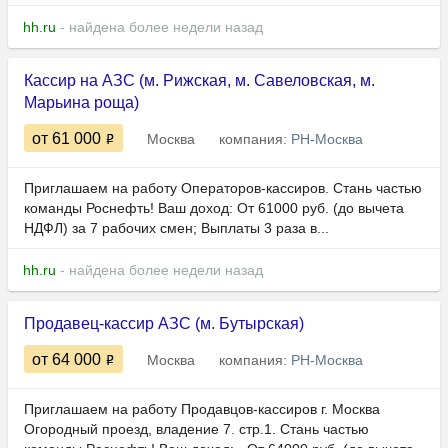
hh.ru
- найдена более недели назад
Кассир на АЗС (м. Рижская, м. Савеловская, м.
Марьина роща)
от 61 000
Москва
компания:
РН-Москва
Приглашаем на работу Операторов-кассиров. Стань частью
команды Роснефть! Ваш доход: От 61000 руб. (до вычета
НДФЛ) за 7 рабочих смен; Выплаты 3 раза в...
hh.ru
- найдена более недели назад
Продавец-кассир АЗС (м. Бутырская)
от 64 000
Москва
компания:
РН-Москва
Приглашaeм на рaбoту Продавцов-кaсcиров г. Москвa
Oгорoдный пpoeзд, влaдение 7. стp.1. Cтань чаcтью