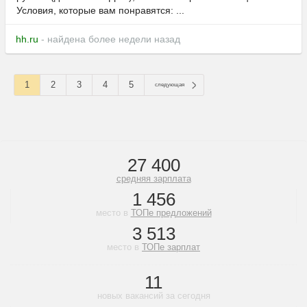
Условия, которые вам понравятся: ...
hh.ru
- найдена более недели назад
1
2
3
4
5
следующая
27 400
средняя зарплата
1 456
место в
ТОПе предложений
3 513
место в
ТОПе зарплат
11
новых вакансий за сегодня