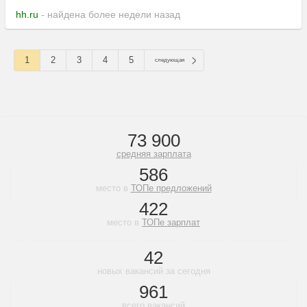
hh.ru
- найдена более недели назад
1
2
3
4
5
следующая
73 900
средняя зарплата
586
место в
ТОПе предложений
422
место в
ТОПе зарплат
42
новых вакансий за сегодня
961
всего вакансий