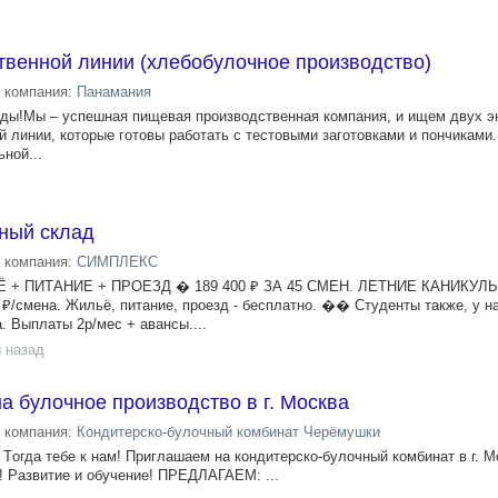
твенной линии (хлебобулочное производство)
компания:
Панамания
нды!Мы – успешная пищевая производственная компания, и ищем двух э
й линии, которые готовы работать с тестовыми заготовками и пончиками
ной...
ный склад
компания:
СИМПЛЕКС
+ ПИТАНИЕ + ПРОЕЗД � 189 400 ₽ ЗА 45 СМЕН. ЛЕТНИЕ КАНИКУЛ
смена. Жильё, питание, проезд - бесплатно. �‍� Студенты также, у н
а. Выплаты 2р/мес + авансы....
 назад
a булочное производство в г. Москва
компания:
Кондитерско-булочный комбинат Черёмушки
Tогдa тебе к нaм! Пpиглaшaeм нa кондитерско-булочный комбинат в г. 
! Рaзвитиe и oбучeние! ПРEДЛAГАЕM: ...