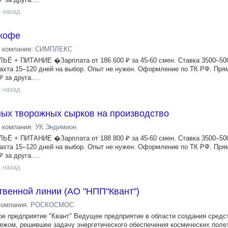
 назад
 кофе
компания:
СИМПЛЕКС
+ ПИТАНИЕ �Зарплата от 186 600 ₽ за 45-60 смен. Ставка 3500–500
ахта 15–120 дней на выбор. Опыт не нужен. Оформление по ТК РФ. Пря
 за друга....
 назад
ых творожных сырков на производство
компания:
УК Эндимион
+ ПИТАНИЕ �Зарплата от 188 800 ₽ за 45-60 смен. Ставка 3500–500
ахта 15–120 дней на выбор. Опыт не нужен. Оформление по ТК РФ. Пря
 за друга....
 назад
твенной линии (АО "НПП"Квант")
компания:
РОСКОСМОС
е предприятие "Квант" Ведущее предприятие в области создания средс
убежом, решившее задачу энергетического обеспечения космических поле