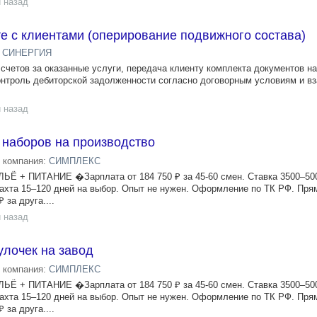
 назад
е с клиентами (оперирование подвижного состава)
 СИНЕРГИЯ
 счетов за оказанные услуги, передача клиенту комплекта документов н
онтроль дебиторской задолженности согласно договорным условиям и в
 назад
наборов на производство
компания:
СИМПЛЕКС
+ ПИТАНИЕ �Зарплата от 184 750 ₽ за 45-60 смен. Ставка 3500–500
ахта 15–120 дней на выбор. Опыт не нужен. Оформление по ТК РФ. Пря
 за друга....
 назад
улочек на завод
компания:
СИМПЛЕКС
+ ПИТАНИЕ �Зарплата от 184 750 ₽ за 45-60 смен. Ставка 3500–500
ахта 15–120 дней на выбор. Опыт не нужен. Оформление по ТК РФ. Пря
 за друга....