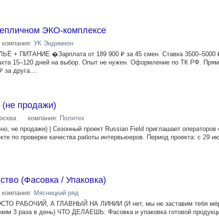
тепличном ЭКО-комплексе
компания:
УК Эндимион
+ ПИТАНИЕ �Зарплата от 189 900 ₽ за 45 смен. Ставка 3500–5000 
хта 15–120 дней на выбор. Опыт не нужен. Оформление по ТК РФ. Пря
 за друга....
 (не продажи)
осква
компания:
Политех
но, не продажи) | Сезонный проект Russian Field приглашает операторов c
кте по проверке качества работы интервьюеров. Период проекта: с 29 и
ство (Фасовка / Упаковка)
компания:
Мясницкий ряд
ТО РАБОЧИЙ, А ГЛАВНЫЙ НА ЛИНИИ (И нет, мы не заставим тебя мё
им 3 раза в день) ЧТО ДЕЛАЕШЬ: Фасовка и упаковка готовой продукци