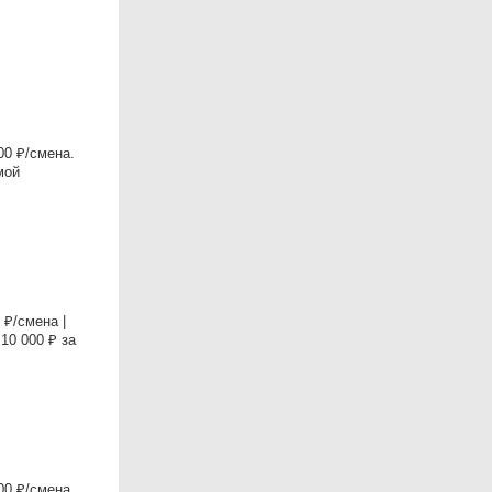
0 ₽/смена.
мой
₽/смена |
0 000 ₽ за
0 ₽/смена.