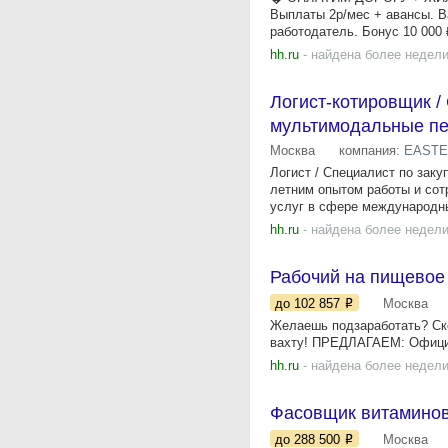
Выплаты 2р/мес + авансы. В
работодатель. Бонус 10 000 ₽
hh.ru
- найдена более недели
Логист-котировщик /
мультимодальные пе
Москва
компания:
EAST
Логист / Специалист по зак
летним опытом работы и сот
услуг в сфере международны
hh.ru
- найдена более недели
Рабочий на пищевое
до 102 857
Москва
Желаешь подзаработать? Ск
вахту! ПРЕДЛАГАЕМ: Oфициа
hh.ru
- найдена более недели
Фасовщик витаминов
до 288 500
Москва