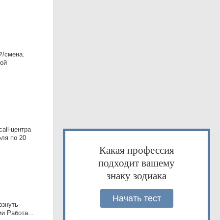
₽/смена.
мой
all-центра
юля по 20
Какая профессия
подходит вашему
знаку зодиака
Начать тест
рзнуть —
и Работа...