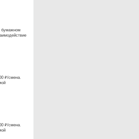
а бумажном
заимодействие
0 ₽/смена.
мой
0 ₽/смена.
мой