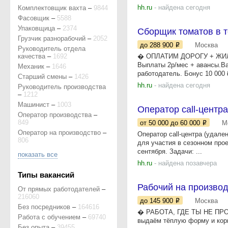
hh.ru
- найдена сегодня
Комплектовщик вахта
–
9844
Фасовщик
–
5588
Упаковщица
–
2374
Сборщик томатов в 
Грузчик разнорабочий
–
2052
до 288 900
Москва
Руководитель отдела
качества
–
1692
� ОПЛАТИМ ДОРОГУ + ЖИЛЬЁ 
Выплаты 2р/мес + авансы.Ва
Механик
–
1646
работодатель. Бонус 10 000 ₽
Старший смены
–
1426
hh.ru
- найдена сегодня
Руководитель производства
–
1212
Машинист
–
1003
Оператор call-центра
Оператор производства
–
849
от 50 000
до 60 000
М
Оператор на производство
–
Оператор call-центра (удален
806
для участия в сезонном прое
сентября. Задачи: ...
показать все
hh.ru
- найдена позавчера
Типы вакансий
Рабочий на производ
От прямых работодателей
–
216060
до 145 900
Москва
Без посредников
–
164616
� РАБОТА, ГДЕ ТЫ НЕ ПРОС
Работа с обучением
–
69740
выдаём тёплую форму и корм
Без опыта
–
39455