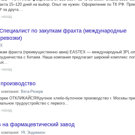
ахта 15–120 дней на выбор. Опыт не нужен. Оформление по ТК РФ. Пря
 за друга....
 назад
 Специалист по закупкам фрахта (международные
ревозки)
EX
упкам фрахта (преимущественно авиа) EASTEX — международный 3PL-оп
рудничества с Китаем. Наша компания предлагает широкий комплекс ло
х...
 назад
 производство
компания:
Вега-Резерв
орее ОТКЛИКАЙСЯ!Крупное хлебо-булочное производство г. Москвы при
льное трудоустройство c первого...
 назад
 на фармацевтический завод
компания:
УК Эндимион