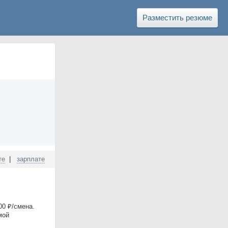
Разместить резюме
те
|
зарплате
0 ₽/смена.
мой