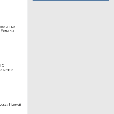
нергичных
. Если вы
Ы С
ас можно
Moсквa Пpямой