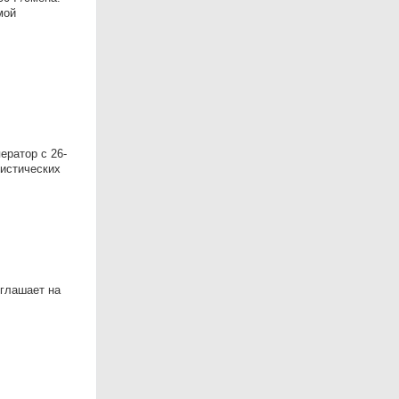
мой
ератор с 26-
гистических
глашает на