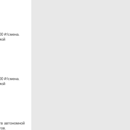
0 ₽/смена.
мой
0 ₽/смена.
мой
тв автономной
тов.