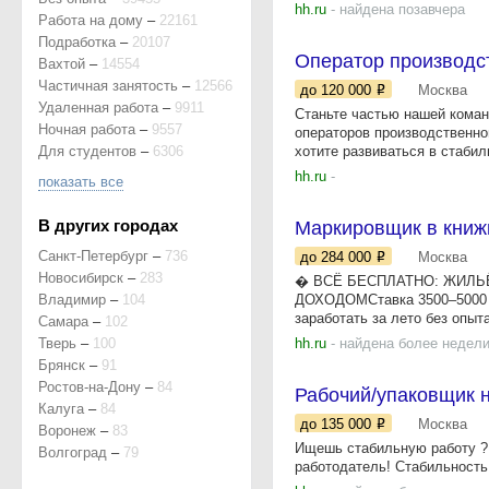
hh.ru
- найдена позавчера
Работа на дому
–
22161
Подработка
–
20107
Оператор производс
Вахтой
–
14554
Частичная занятость
–
12566
до 120 000
Москва
Удаленная работа
–
9911
Станьте частью нашей кома
Ночная работа
–
9557
операторов производственно
Для студентов
–
6306
хотите развиваться в стабиль
hh.ru
-
показать все
В других городах
Маркировщик в книж
Санкт-Петербург
–
736
до 284 000
Москва
Новосибирск
–
283
� ВСЁ БЕСПЛАТНО: ЖИЛЬЁ 
Владимир
–
104
ДОХОДОМСтавка 3500–5000 ₽/
заработать за лето без опыт
Самара
–
102
Тверь
–
100
hh.ru
- найдена более недели
Брянск
–
91
Ростов-на-Дону
–
84
Рабочий/упaкoвщик н
Калуга
–
84
до 135 000
Москва
Воронеж
–
83
Ищешь cтабильную рaбoту ? 
Волгоград
–
79
рабoтoдатeль! Стабильность