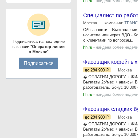
hh.ru
- найдена более недели
Специалист по работ
Москва
компания:
ТРАНС
Обязанности: - Выставление
носителе или через ЭДО - К
с клиентами по вопросам...
Подпишитесь на последние
вакансии "
Оператор линии
hh.ru
- найдена более недели
в Москве
"
Фасовщик кофейных 
Подписаться
до 284 900
Москва
� ОПЛАТИМ ДОРОГУ + ЖИЛЬЁ 
Выплаты 2р/мес + авансы. В
работодатель. Бонус 10 000 ₽
hh.ru
- найдена более недели
Фасовщик сладких б
до 284 900
Москва
� ОПЛАТИМ ДОРОГУ + ЖИЛЬЁ 
Выплаты 2р/мес + авансы. В
работодатель. Бонус 10 000 ₽