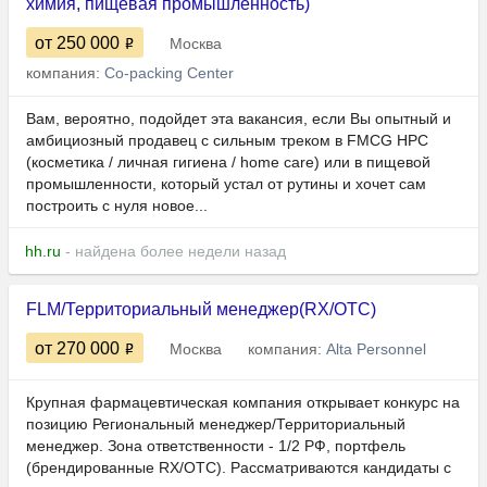
химия, пищевая промышленность)
от 250 000
Москва
компания:
Co-packing Center
Вам, вероятно, подойдет эта вакансия, если Вы опытный и
амбициозный продавец с сильным треком в FMCG HPC
(косметика / личная гигиена / home care) или в пищевой
промышленности, который устал от рутины и хочет сам
построить с нуля новое...
hh.ru
- найдена более недели назад
FLM/Территориальный менеджер(RX/OTC)
от 270 000
Москва
компания:
Alta Personnel
Крупная фармацевтическая компания открывает конкурс на
позицию Региональный менеджер/Территориальный
менеджер. Зона ответственности - 1/2 РФ, портфель
(брендированные RX/OTC). Рассматриваются кандидаты с