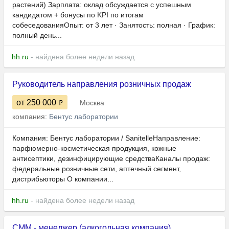
растений) Зарплата: оклад обсуждается с успешным
кандидатом + бонусы по KPI по итогам
собеседованияОпыт: от 3 лет · Занятость: полная · График:
полный день...
hh.ru
- найдена более недели назад
Руководитель направления розничных продаж
от 250 000
Москва
компания:
Бентус лаборатории
Компания: Бентус лаборатории / SanitelleНаправление:
парфюмерно-косметическая продукция, кожные
антисептики, дезинфицирующие средстваКаналы продаж:
федеральные розничные сети, аптечный сегмент,
дистрибьюторы О компании...
hh.ru
- найдена более недели назад
СММ - менеджер (алкогольная компания)