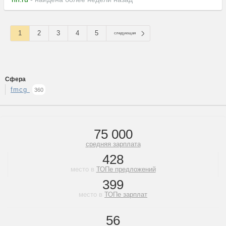
1
2
3
4
5
следующая
Сфера
fmcg
360
75 000
средняя зарплата
428
место в
ТОПе предложений
399
место в
ТОПе зарплат
56