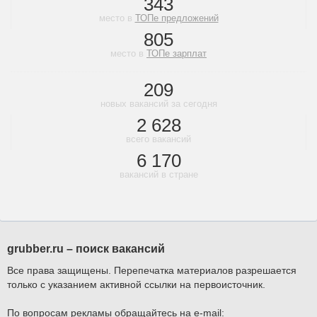
343
место в
ТОПе предложений
805
место в
ТОПе зарплат
209
новых вакансий за сегодня
2 628
всего вакансий
6 170
вакансий в стране
grubber.ru – поиск вакансий
Все права защищены. Перепечатка материалов разрешается
только с указанием активной ссылки на первоисточник.
По вопросам рекламы обращайтесь на e-mail: