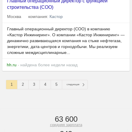
Главный операционный директор с функцией
строительства (COO)
Москва
компания:
Кастор
Главный операционный директор (COO) в компанию
«Кастор Инжиниринг». О компании «Кастор Инжиниринг» —
динамично развивающаяся компания на стыке нефтегаза,
энергетики, дата‑центров и горнодобычи. Мы реализуем
сложные междисциплинарные...
hh.ru
- найдена более недели назад
1
2
3
4
5
следующая
63 600
средняя зарплата