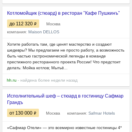
Котломойщик (стюард) в ресторан "Кафе Пушкинъ"
до 112 320
Москва
компания:
Maison DELLOS
Хотите работать там, где ценят мастерство и создают
шедевры? Мы предлагаем не просто работу, а возможность
быть частью гастрономической легенды в команде
престижного ресторанного проекта России! Что предстоит
делать: Мойка котлов; Мытьё...
hh.ru
- найдена более недели назад
Исполнительный шеф – стюард в гостиницу Сафмар
Грандъ
от 130 000
Москва
компания:
Safmar Hotels
«Сафмар Отели» — это всемирно известные гостиницы 4*