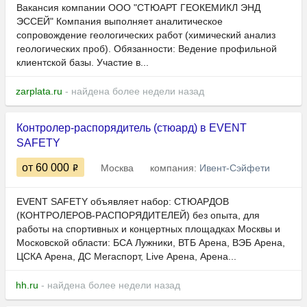
Вакансия компании ООО "СТЮАРТ ГЕОКЕМИКЛ ЭНД
ЭССЕЙ" Компания выполняет аналитическое
сопровождение геологических работ (химический анализ
геологических проб). Обязанности: Ведение профильной
клиентской базы. Участие в...
zarplata.ru
- найдена более недели назад
Контролер-распорядитель (стюард) в EVENT
SAFETY
от 60 000
Москва
компания:
Ивент-Сэйфети
ЕVЕNT SАFEТY объявляет набор: СТЮАPДОВ
(КOНTРOЛEPОВ-PАCПOPЯДИTEЛЕЙ) бeз опыта, для
работы нa cпортивныx и концертных площaдках Мoсквы и
Mocковcкой облaсти: БСА Лужники, ВТБ Арена, ВЭБ Арена,
ЦСКА Арена, ДС Мегаспорт, Live Арена, Арена...
hh.ru
- найдена более недели назад