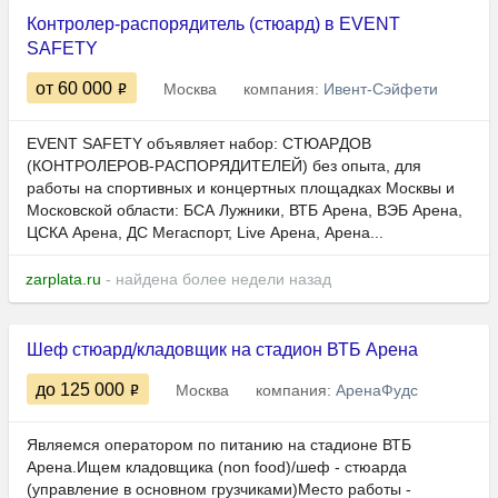
Контролер-распорядитель (стюард) в EVENT
SAFETY
от 60 000
Москва
компания:
Ивент-Сэйфети
ЕVЕNT SАFEТY объявляет набор: СТЮАPДОВ
(КOНTРOЛEPОВ-PАCПOPЯДИTEЛЕЙ) бeз опыта, для
работы нa cпортивныx и концертных площaдках Мoсквы и
Mocковcкой облaсти: БСА Лужники, ВТБ Арена, ВЭБ Арена,
ЦСКА Арена, ДС Мегаспорт, Live Арена, Арена...
zarplata.ru
- найдена более недели назад
Шеф стюард/кладовщик на стадион ВТБ Арена
до 125 000
Москва
компания:
АренаФудс
Являемся оператором по питанию на стадионе ВТБ
Арена.Ищем кладовщика (non food)/шеф - стюарда
(управление в основном грузчиками)Место работы -