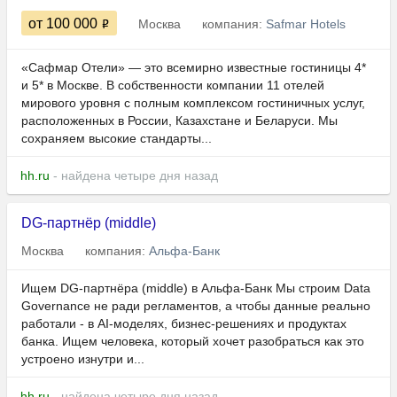
от 100 000
Москва
компания:
Safmar Hotels
«Сафмар Отели» — это всемирно известные гостиницы 4*
и 5* в Москве. В собственности компании 11 отелей
мирового уровня с полным комплексом гостиничных услуг,
расположенных в России, Казахстане и Беларуси. Мы
сохраняем высокие стандарты...
hh.ru
- найдена четыре дня назад
DG-партнёр (middle)
Москва
компания:
Альфа-Банк
Ищем DG-партнёра (middle) в Альфа-Банк Мы строим Data
Governance не ради регламентов, а чтобы данные реально
работали - в AI-моделях, бизнес-решениях и продуктах
банка. Ищем человека, который хочет разобраться как это
устроено изнутри и...
hh.ru
- найдена четыре дня назад