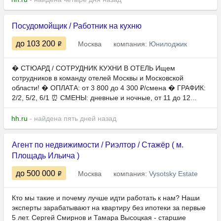
Посудомойщик / Работник на кухню
до 103 200
Москва
компания:
Юнилоджик
�️ СТЮАРД / СОТРУДНИК КУХНИ В ОТЕЛЬ Ищем
сотрудников в команду отелей Москвы и Московской
области! � ОПЛАТА: от 3 800 до 4 300 ₽/смена � ГРАФИК:
2/2, 5/2, 6/1 ⏰ СМЕНЫ: дневные и ночные, от 11 до 12...
hh.ru
- найдена пять дней назад
Агент по недвижимости / Риэлтор / Стажёр ( м.
Площадь Ильича )
до 500 000
Москва
компания:
Vysotsky Estate
Кто мы такие и почему лучше идти работать к нам? Наши
эксперты зарабатывают на квартиру без ипотеки за первые
5 лет. Сергей Смирнов и Тамара Высоцкая - старшие