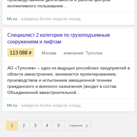
коллективного пользования...
hh.ru
- найдена более недели назад
Специалист 2 категории по грузоподъемным
сооружениям и лифтам
113 088
Москва
компания:
Туполев
АО «Туполев» – одно из ведущих российских предприятий в
области авиастроения, занимается проектированием,
производством и испытанием авиационной техники
гражданского и военного назначения (входит в состав
Объединенной авиастроительной...
hh.ru
- найдена более недели назад
1
2
3
4
5
следующая