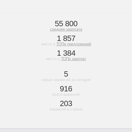
55 800
средняя зарплата
1 857
место в
ТОПе предложений
1 384
место в
ТОПе зарплат
5
новых вакансий за сегодня
916
всего вакансий
203
вакансий в стране