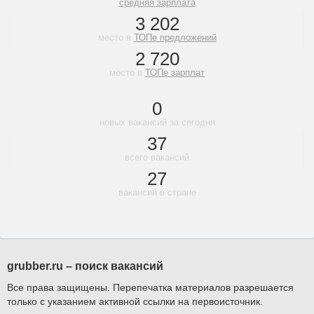
средняя зарплата
3 202
место в
ТОПе предложений
2 720
место в
ТОПе зарплат
0
новых вакансий за сегодня
37
всего вакансий
27
вакансий в стране
grubber.ru – поиск вакансий
Все права защищены. Перепечатка материалов разрешается
только с указанием активной ссылки на первоисточник.