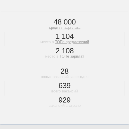
48 000
средняя зарплата
1 104
место в
ТОПе предложений
2 108
место в
ТОПе зарплат
28
новых вакансий за сегодня
639
всего вакансий
929
вакансий в стране