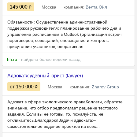
145 000
Москва
компания:
Велта Ойл
Обязанности: Осуществление административной
поддержки руководителя: планирование рабочего дня и
управление расписанием в Outlook (организация встреч,
переговоров, совещаний, оповещение и контроль
присутствия участников, оперативная...
hh.ru
- найдена более недели назад
Адвокат/судебный юрист (lawyer)
от 150 000
Москва
компания:
Zharov Group
Адвокат в сфере экологического праваКоллеги, обратите
внимание, что отбор предполагает решение тестового
задания. Если вы не готовы, то, пожалуйста, не
откликайтесь.Благодарю!Задачи адвоката:–
самостоятельное ведение проектов на всех...