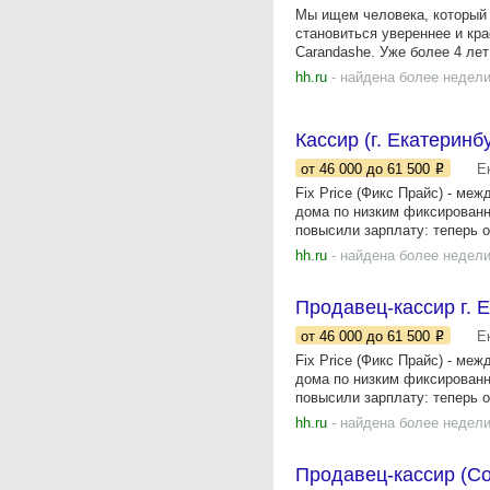
Мы ищем человека, который 
становиться увереннее и кр
Carandashe. Уже более 4 лет
hh.ru
- найдена более недели
Кассир (г. Екатеринбу
от 46 000
до 61 500
Е
Fix Price (Фикс Прайс) - ме
дома по низким фиксированн
повысили зарплату: теперь о
hh.ru
- найдена более недели
Продавец-кассир г. 
от 46 000
до 61 500
Е
Fix Price (Фикс Прайс) - ме
дома по низким фиксированн
повысили зарплату: теперь о
hh.ru
- найдена более недели
Продавец-кассир (С