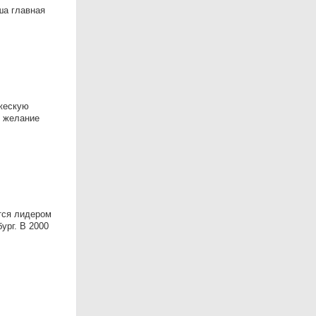
ша главная
жескую
, желание
тся лидером
ург. В 2000