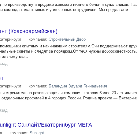
д по производству и продаже женского нижнего белья и купальников. На
я команда талантливых и увлеченных сотрудников. Мы предлагаем: ...
ант (Красноармейская)
катеринбург
компания:
Строительный Двор
ые помощники опытным и начинающим строителям.Они поддерживают дру
альные советы и следят за порядком.От тебя нужны добросовестность
стальному мы...
азад
нт
катеринбург
компания:
Баландин Эдуард Геннадьевич
 и стремительно развивающаяся компания, которая более 20 лет являе
 отделочных профилей в 4 городах России. Родина проекта — Екатеринб
азад
unlight Санлайт/Екатеринбург МЕГА
рг
компания:
Sunlight