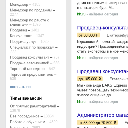
дома по низким фиксированн
Менеджер
–
4183
в г. Екатеринбург. Мы...
Менеджер по продажам
–
hh.ru
- найдена сегодня
2277
Менеджер по работе с
клиентами
–
1876
Продавец-консульта
Продавец
–
1481
от 50 000
Екатеринбу
Консультант
–
1347
Продажа услуг
–
1029
Вдохновляй, помогай, создав
индустрии? Присоединяйся к
Специалист по продажам
–
стать экспертом в мире женс
777
Продавец консультант
–
757
hh.ru
- найдена сегодня
Продажа автомобилей
–
656
Торговый менеджер
–
542
Продавец консульта
Торговый представитель
–
539
до 105 000
Екатеринб
Мы - команда EAKS Express 
показать все
умеет превращать техническ
живого общения до...
Типы вакансий
hh.ru
- найдена сегодня
От прямых работодателей
–
13878
Администратор магаз
Без посредников
–
13864
Работа с обучением
–
4329
от 53 000
до 70 500
Е
Без опыта
–
2693