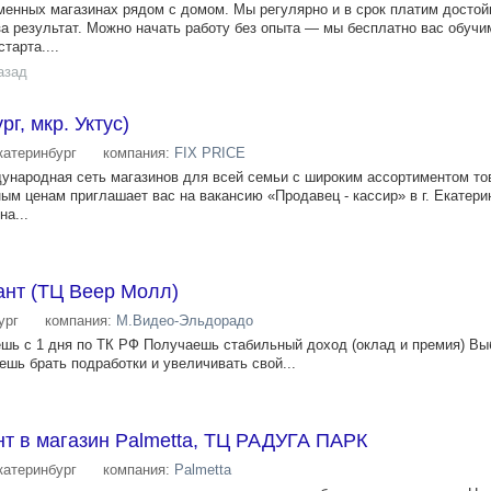
менных магазинах рядом с домом. Мы регулярно и в срок платим досто
за результат. Можно начать работу без опыта — мы бесплатно вас обучи
тарта....
азад
рг, мкр. Уктус)
катеринбург
компания:
FIX PRICE
ждународная сеть магазинов для всей семьи с широким ассортиментом то
ым ценам приглашает вас на вакансию «Продавец - кассир» в г. Екатери
на...
ант (ТЦ Веер Молл)
ург
компания:
М.Видео-Эльдорадо
ь с 1 дня по ТК РФ Получаешь стабильный доход (оклад и премия) В
шь брать подработки и увеличивать свой...
т в магазин Palmetta, ТЦ РАДУГА ПАРК
катеринбург
компания:
Palmetta