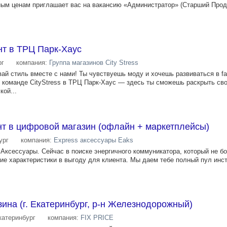
ым ценам приглашает вас на вакансию «Администратор» (Старший Прода
нт в ТРЦ Парк-Хаус
рг
компания:
Группа магазинов City Stress
ай стиль вместе с нами! Ты чувствуешь моду и хочешь развиваться в fa
 команде CityStress в ТРЦ Парк-Хаус — здесь ты сможешь раскрыть сво
кой...
нт в цифровой магазин (офлайн + маркетплейсы)
ург
компания:
Express аксессуары Eaks
Аксессуары. Сейчас в поиске энергичного коммуникатора, который не б
ие характеристики в выгоду для клиента. Мы даем тебе полный пул инст
ина (г. Екатеринбург, р-н Железнодорожный)
катеринбург
компания:
FIX PRICE