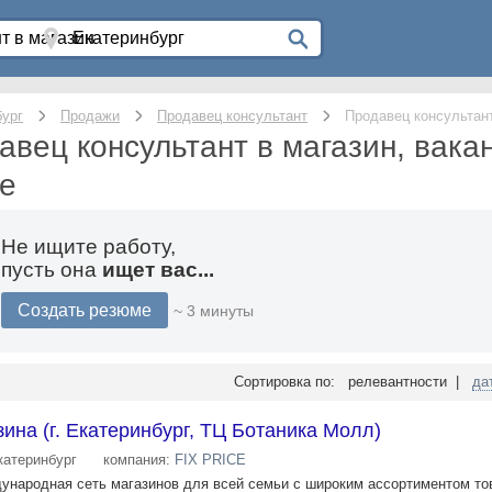
бург
Продажи
Продавец консультант
Продавец консультант
авец консультант в магазин, вака
ге
Не ищите работу,
пусть она
ищет вас...
Создать резюме
~ 3 минуты
Сортировка по: релевантности |
да
ина (г. Екатеринбург, ТЦ Ботаника Молл)
катеринбург
компания:
FIX PRICE
ждународная сеть магазинов для всей семьи с широким ассортиментом то