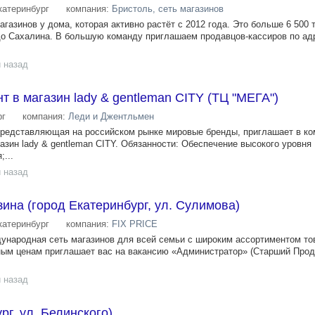
катеринбург
компания:
Бристоль, сеть магазинов
газинов у дома, которая активно растёт с 2012 года. Это больше 6 500 
до Сахалина. В большую команду приглашаем продавцов-кассиров по адр
 назад
т в магазин lady & gentleman CITY (ТЦ "МЕГА")
рг
компания:
Леди и Джентльмен
представляющая на российском рынке мировые бренды, приглашает в к
азин lady & gentleman CITY. Обязанности: Обеспечение высокого уровня
...
 назад
ина (город Екатеринбург, ул. Сулимова)
катеринбург
компания:
FIX PRICE
ждународная сеть магазинов для всей семьи с широким ассортиментом то
ым ценам приглашает вас на вакансию «Администратор» (Старший Прода
 назад
рг, ул. Белинского)