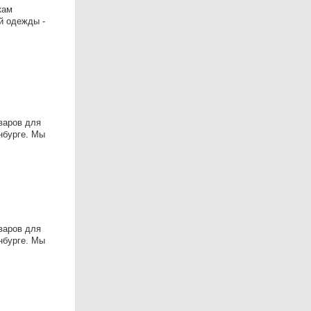
кам
й одежды -
варов для
нбурге. Мы
варов для
нбурге. Мы