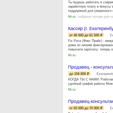
Ты будешь работать в совре
заработную плату и бонусы 
поддержкой для уверенного с
hh.ru
- найдена четыре дня н
Кассир (г. Екатеринбу
от 46 000
до 61 500
Е
Fix Price (Фикс Прайс) - ме
дома по низким фиксированн
повысили зарплату: теперь о
hh.ru
-
Продавец - консульт
до 104 000
Екатеринб
КОГДА ТЫ С НАМИ: Работаеш
удобный график работы Може
hh.ru
-
Продавец-консультан
от 50 000
до 70 000
Е