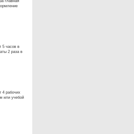
ша главная
формление
 5 часов в
аты 2 раза в
т 4 рабочих
ом или учебой