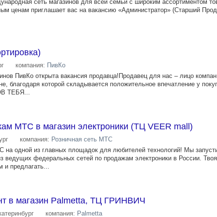
ждународная сеть магазинов для всей семьи с широким ассортиментом то
ым ценам приглашает вас на вакансию «Администратор» (Старший Прода
ртировка)
рг
компания:
ПивКо
инов ПивКо открыта вакансия продавца!Продавец для нас – лицо компан
не, благодаря которой складывается положительное впечатление у поку
В ТЕБЯ...
ам МТС в магазин электроники (ТЦ VEER mall)
ург
компания:
Розничная сеть МТС
С на одной из главных площадок для любителей технологий! Мы запуст
из ведущих федеральных сетей по продажам электроники в России. Тво
 и предлагать...
нт в магазин Palmetta, ТЦ ГРИНВИЧ
катеринбург
компания:
Palmetta