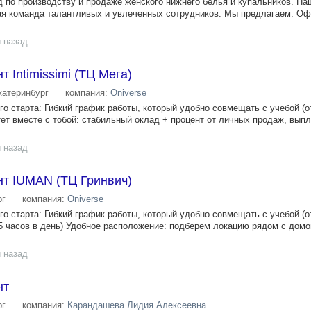
д по производству и продаже женского нижнего белья и купальников. На
ая команда талантливых и увлеченных сотрудников. Мы предлагаем: О
 назад
 Intimissimi (ТЦ Мега)
катеринбург
компания:
Oniverse
о старта: Гибкий график работы, который удобно совмещать с учебой (от
тет вместе с тобой: стабильный оклад + процент от личных продаж, выпл
 назад
нт IUMAN (ТЦ Гринвич)
рг
компания:
Oniverse
о старта: Гибкий график работы, который удобно совмещать с учебой (о
т 5 часов в день) Удобное расположение: подберем локацию рядом с дом
 назад
нт
рг
компания:
Карандашева Лидия Алексеевна