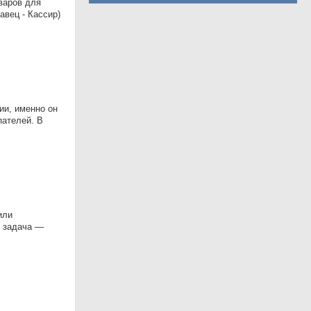
варов для
вец - Кассир)
ии, именно он
пателей. В
или
я задача —