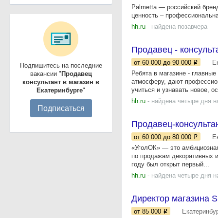
Palmetta — российский брен
ценность – профессиональна
hh.ru
- найдена позавчера
Продавец - консульт
от 60 000
до 90 000
Е
Подпишитесь на последние
Ребята в магазине - главн
вакансии "
Продавец
атмосферу, дают профессион
консультант в магазин в
учиться и узнавать новое, о
Екатеринбурге
"
hh.ru
- найдена четыре дня н
Подписаться
Продавец-консульта
от 60 000
до 80 000
Е
«УголОК» — это амбициозная
по продажам декоративных и
году был открыт первый...
hh.ru
- найдена четыре дня н
Директор магазина S
от 85 000
Екатеринбу