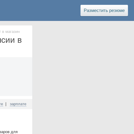
Разместить резюме
 в магазин
нсии в
те
|
зарплате
варов для