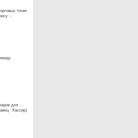
торговых точек
есу: -
оманду
варов для
вец - Кассир)