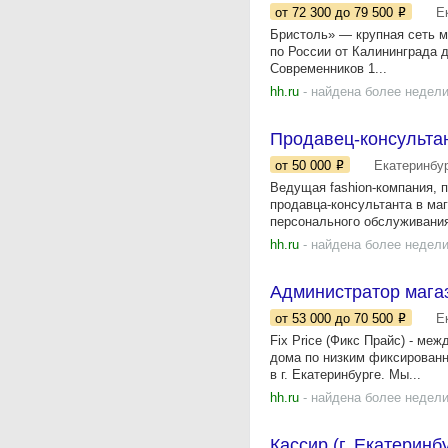
от 72 300
до 79 500
Е
Бристоль» — крупная сеть ма
по России от Калининграда 
Современников 1...
hh.ru
- найдена более недели
Продавец-консультан
от 50 000
Екатеринбу
Ведущая fashion-компания, 
продавца-консультанта в маг
персонального обслуживания;
hh.ru
- найдена более недели
Администратор магаз
от 53 000
до 70 500
Е
Fix Price (Фикс Прайс) - ме
дома по низким фиксированн
в г. Екатеринбурге. Мы...
hh.ru
- найдена более недели
Кассир (г. Екатеринбу