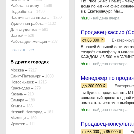
Fix Price (Фикс Прайс) - ме
Работа на дому
–
1588
дома по низким фиксированн
в г. Екатеринбург. Мы...
Подработка
–
1499
Частичная занятость
–
1250
hh.ru
- найдена вчера
Удаленная работа
–
1102
Для студентов
–
591
Продавец-кассир (Со
Вахтой
–
528
от 65 000
Екатеринбу
Работа для женщин
–
237
В нашей большой сети магаз
показать все
создаёт атмосферу в магази
КАЖДОМ ИЗ 500 МАГАЗИНО
В других городах
hh.ru
- найдена позавчера
Москва
–
7217
Санкт-Петербург
–
1660
Менеджер по продаж
Новосибирск
–
1215
до 200 000
Екатеринб
Краснодар
–
279
Ты будешь представлять МТ
Казань
–
210
совместный проект с одной 
Самара
–
189
помогать клиентам с выбором
Химки
–
183
hh.ru
- найдена позавчера
Нижний Новгород
–
181
Мытищи
–
169
Продавец-консульта
Иркутск
–
111
от 65 000
до 85 000
Е