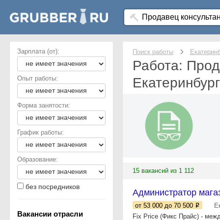
Зарплата (от):
Поиск работы
Екатерин
Работа: Прод
Опыт работы:
Екатеринбур
Форма занятости:
График работы:
Образование:
15 вакансий из 1 112
без посредников
Администратор магаз
от 53 000
до 70 500
Е
Вакансии отрасли
Fix Price (Фикс Прайс) - ме