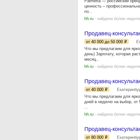
Palmetta — российский брен
ценность – профессиональн
по...
hh.ru
- найдена более недели
Продавец-консультант
от 40 000
до 50 000
Е
Что мы предлагаем для ярког
день) Зарплату, которая рас
месяц...
hh.ru
- найдена более недели
Продавец-консульта
от 40 000
Екатеринбу
Что мы предлагаем для ярког
дней в неделю на выбор, о
...
hh.ru
- найдена более недели
Продавец-консульта
от 80 000
Екатеринбу