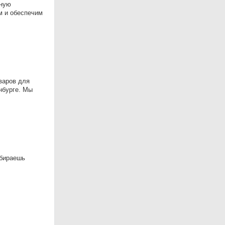
йную
м и обеспечим
варов для
нбурге. Мы
ыбираешь