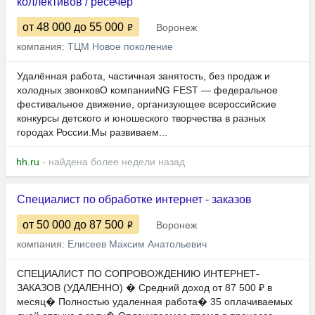
коллективов / ресечер
от 48 000
до 55 000
Воронеж
компания:
ТЦМ Новое поколение
Удалённая работа, частичная занятость, без продаж и
холодных звонковО компанииNG FEST — федеральное
фестивальное движение, организующее всероссийские
конкурсы детского и юношеского творчества в разных
городах России.Мы развиваем...
hh.ru
- найдена более недели назад
Специалист по обработке интернет - заказов
от 50 000
до 87 500
Воронеж
компания:
Елисеев Максим Анатольевич
СПЕЦИАЛИСТ ПО СОПРОВОЖДЕНИЮ ИНТЕРНЕТ-
ЗАКАЗОВ (УДАЛЕННО) � Средний доход от 87 500 ₽ в
месяц� Полностью удаленная работа� 35 оплачиваемых