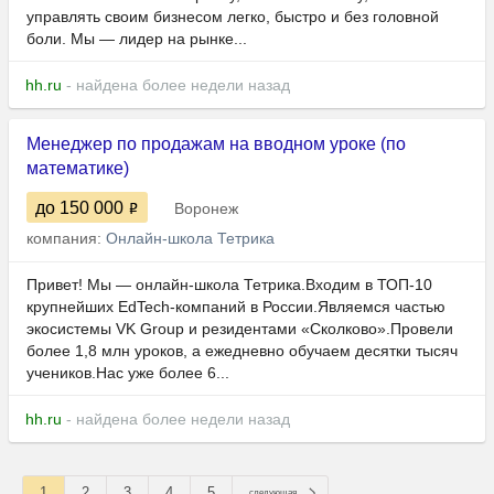
управлять своим бизнесом легко, быстро и без головной
боли. Мы — лидер на рынке...
hh.ru
- найдена более недели назад
Менеджер по продажам на вводном уроке (по
математике)
до 150 000
Воронеж
компания:
Онлайн-школа Тетрика
Привет! Мы — онлайн-школа Тетрика.Входим в ТОП-10
крупнейших EdTech-компаний в России.Являемся частью
экосистемы VK Group и резидентами «Сколково».Провели
более 1,8 млн уроков, а ежедневно обучаем десятки тысяч
учеников.Нас уже более 6...
hh.ru
- найдена более недели назад
1
2
3
4
5
следующая