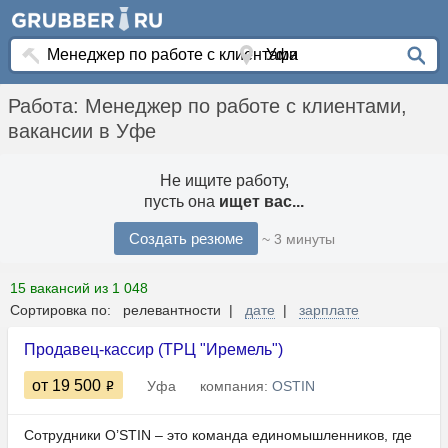
Работа: Менеджер по работе с клиентами,
вакансии в Уфе
Не ищите работу,
пусть она
ищет вас...
Создать резюме
~ 3 минуты
15 вакансий из 1 048
Сортировка по: релевантности |
дате
|
зарплате
Продавец-кассир (ТРЦ "Иремель")
от 19 500
Уфа
компания:
OSTIN
Сотрудники O’STIN – это команда единомышленников, где