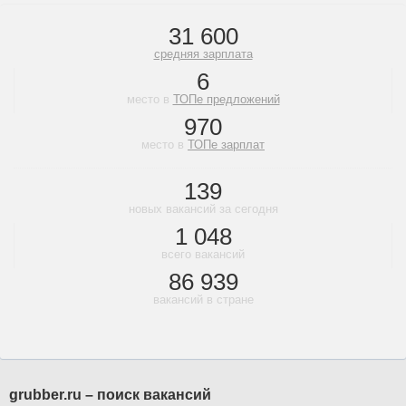
31 600
средняя зарплата
6
место в
ТОПе предложений
970
место в
ТОПе зарплат
139
новых вакансий за сегодня
1 048
всего вакансий
86 939
вакансий в стране
grubber.ru – поиск вакансий