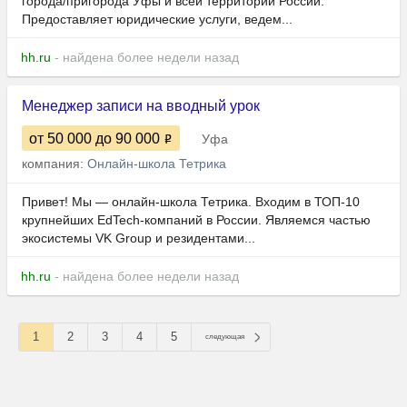
города/пригорода Уфы и всей территории России.
Предоставляет юридические услуги, ведем...
hh.ru
- найдена более недели назад
Менеджер записи на вводный урок
от 50 000
до 90 000
Уфа
компания:
Онлайн-школа Тетрика
Привет! Мы — онлайн-школа Тетрика. Входим в ТОП-10
крупнейших EdTech-компаний в России. Являемся частью
экосистемы VK Group и резидентами...
hh.ru
- найдена более недели назад
1
2
3
4
5
следующая