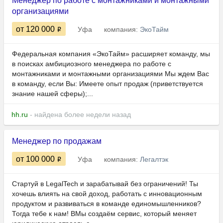
Менеджер по работе с монтажниками и монтажными
организациями
от 120 000
Уфа
компания:
ЭкоТайм
Федеральная компания «ЭкоТайм» расширяет команду, мы
в поисках амбициозного ​​​​менеджера по работе с
монтажниками и монтажными организациями Мы ждем Вас
в команду, если Вы: Имеете опыт продаж (приветствуется
знание нашей сферы);...
hh.ru
- найдена более недели назад
Менеджер по продажам
от 100 000
Уфа
компания:
Легалтэк
Стартуй в LegalTech и зарабатывай без ограничений! Ты
хочешь влиять на свой доход, работать с инновационным
продуктом и развиваться в команде единомышленников?
Тогда тебе к нам! ВМы создаём сервис, который меняет