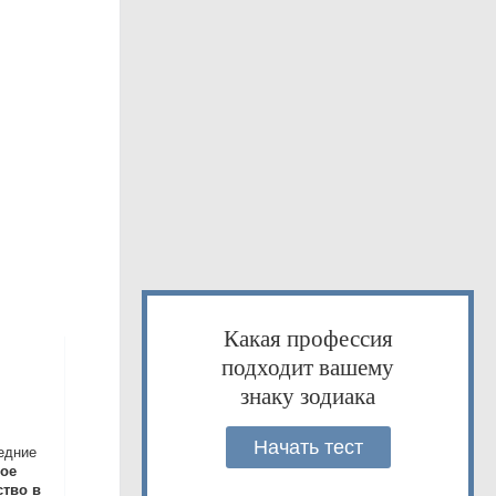
Какая профессия
подходит вашему
знаку зодиака
Начать тест
едние
ое
тво в