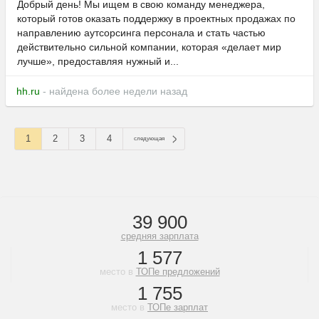
Добрый день! Мы ищем в свою команду менеджера,
который готов оказать поддержку в проектных продажах по
направлению аутсорсинга персонала и стать частью
действительно сильной компании, которая «делает мир
лучше», предоставляя нужный и...
hh.ru
- найдена более недели назад
1
2
3
4
следующая
39 900
средняя зарплата
1 577
место в
ТОПе предложений
1 755
место в
ТОПе зарплат