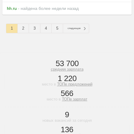
hh.ru
- найдена более недели назад
1
2
3
4
5
следующая
53 700
средняя зарплата
1 220
место в
ТОПе предложений
566
место в
ТОПе зарплат
9
новых вакансий за сегодня
136