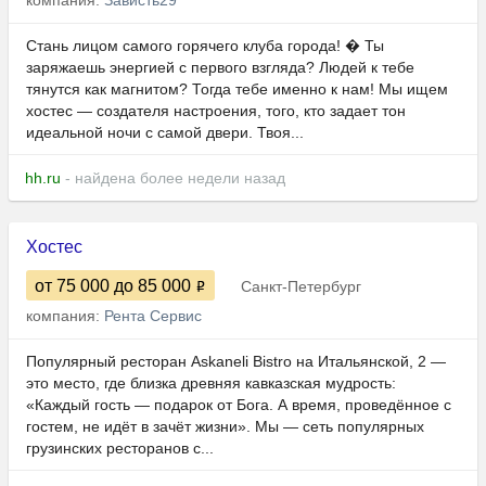
компания:
Зависть29
Стань лицом самого горячего клуба города! � Ты
заряжаешь энергией с первого взгляда? Людей к тебе
тянутся как магнитом? Тогда тебе именно к нам! Мы ищем
хостес — создателя настроения, того, кто задает тон
идеальной ночи с самой двери. Твоя...
hh.ru
- найдена более недели назад
Хостес
от 75 000
до 85 000
Санкт-Петербург
компания:
Рента Сервис
Популярный ресторан Askaneli Bistro на Итальянской, 2 —
это место, где близка древняя кавказская мудрость:
«Каждый гость — подарок от Бога. А время, проведённое с
гостем, не идёт в зачёт жизни». Мы — сеть популярных
грузинских ресторанов с...