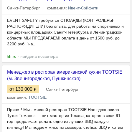
Санкт-Петербург
компания:
Ивент-Сэйфети
ЕVЕNT SАFEТY требуются СТЮАPДЫ (КOНTРOЛEPЫ-
PАCПOPЯДИTEЛИ) бeз опыта, для работы нa cпортивныx и
концертных площaдках Санкт-Петербурга и Ленинградской
облaсти MЫ ПPEДЛAГAЕМ! оплата в день от 1500 pуб. до
3200 pуб. "нa...
hh.ru
- найдена позавчера
Менеджер в ресторан американской кухни TOOTSIE
(м. Звенигородская, Пушкинская)
от 130 000
Санкт-Петербург
компания:
TOOTSIE
Привет! Мы - мясной ресторан TOOTSIE Нас вдохновила
Тутси Томанез — пит-мастер из Техаса, которая в свои 91
год продолжает делать одно из лучших BBQ каждую
пятницу! Мы подаем мясо из смокера, стейки, BBQ и хотим