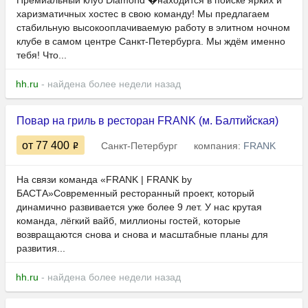
Премиальный клуб Diamond �находится в поиске ярких и
харизматичных хостес в свою команду! Мы предлагаем
стабильную высокооплачиваемую работу в элитном ночном
клубе в самом центре Санкт-Петербурга. Мы ждём именно
тебя! Что...
hh.ru
- найдена более недели назад
Повар на гриль в ресторан FRANK (м. Балтийская)
от 77 400
Санкт-Петербург
компания:
FRANK
На связи команда «FRANK | FRANK by
БАСТА»Современный ресторанный проект, который
динамично развивается уже более 9 лет. У нас крутая
команда, лёгкий вайб, миллионы гостей, которые
возвращаются снова и снова и масштабные планы для
развития...
hh.ru
- найдена более недели назад