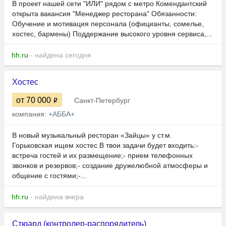
В проект нашей сети "ИЛИ" рядом с метро Комендантский
открыта вакансия "Менеджер ресторана" Обязанности:
Обучение и мотивация персонала (официанты, сомелье,
хостес, бармены) Поддержание высокого уровня сервиса,...
hh.ru
- найдена сегодня
Хостес
от 70 000
Санкт-Петербург
компания:
+АББА+
В новый музыкальный ресторан «Зайцы» у ст.м.
Горьковская ищем хостес.В твои задачи будет входить:-
встреча гостей и их размещение;- прием телефонных
звонков и резервов;- создание дружелюбной атмосферы и
общение с гостями;-...
hh.ru
- найдена вчера
Стюард (контролер-распорядитель)