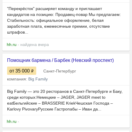
"Перекрёсток" расширяет команду и приглашает
кандидатов на позицию: Продавец-повар Мы предлагаем:
Стабильность: официальное оформление, белая
заработная плата, ежемесячные премии, отсутствие
штрафов...
hh.ru
- найдена вчера
Помощник бармена / Барбек (Невский проспект)
от 35 000
Санкт-Петербург
компания:
Big Family
Big Family — это 20 ресторанов в Санкт-Петербурге и Баку,
среди которых:Немецкие – JAGER, JAGER meet to
eatБельгийские – BRASSERIE KriekЧешская Господа –
Karlovy PivovaryРусские Гастропабы – Иван да...
hh.ru
-