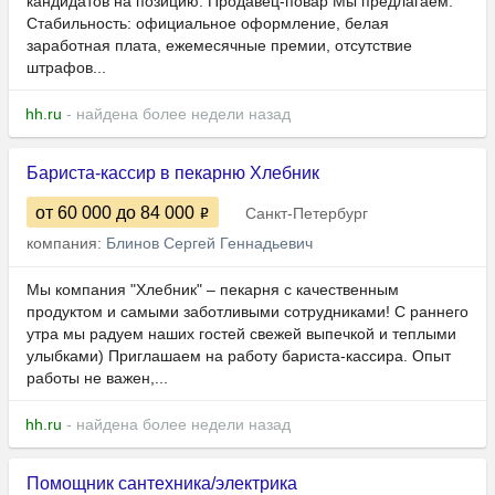
кандидатов на позицию: Продавец-повар Мы предлагаем:
Стабильность: официальное оформление, белая
заработная плата, ежемесячные премии, отсутствие
штрафов...
hh.ru
- найдена более недели назад
Бариста-кассир в пекарню Хлебник
от 60 000
до 84 000
Санкт-Петербург
компания:
Блинов Сергей Геннадьевич
Мы компания "Хлебник" – пекарня с качественным
продуктом и самыми заботливыми сотрудниками! С раннего
утра мы радуем наших гостей свежей выпечкой и теплыми
улыбками) Приглашаем на работу бариста-кассира. Опыт
работы не важен,...
hh.ru
- найдена более недели назад
Помощник сантехника/электрика