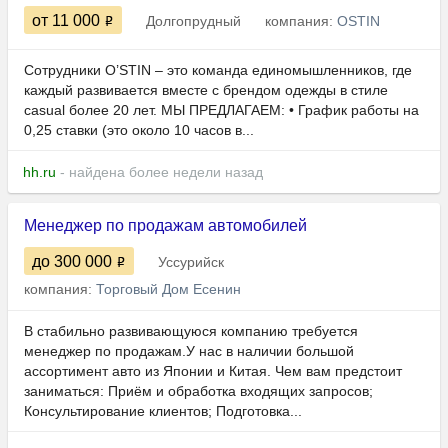
от 11 000
Долгопрудный
компания:
OSTIN
Сотрудники O’STIN – это команда единомышленников, где
каждый развивается вместе с брендом одежды в стиле
casual более 20 лет. МЫ ПРЕДЛАГАЕМ: • Грaфик paбoты на
0,25 стaвки (это около 10 часов в...
hh.ru
- найдена более недели назад
Менеджер по продажам автомобилей
до 300 000
Уссурийск
компания:
Торговый Дом Есенин
В стабильно развивающуюся компанию требуется
менеджер по продажам.У нас в наличии большой
ассортимент авто из Японии и Китая. Чем вам предстоит
заниматься: Приём и обработка входящих запросов;
Консультирование клиентов; Подготовка...