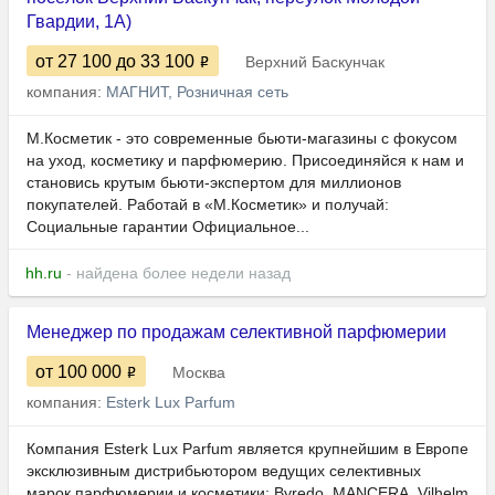
Гвардии, 1А)
от 27 100
до 33 100
Верхний Баскунчак
компания:
МАГНИТ, Розничная сеть
М.Косметик - это современные бьюти-магазины с фокусом
на уход, косметику и парфюмерию. Присоединяйся к нам и
становись крутым бьюти-экспертом для миллионов
покупателей. Работай в «М.Косметик» и получай:
Социальные гарантии Официальное...
hh.ru
- найдена более недели назад
Менеджер по продажам селективной парфюмерии
от 100 000
Москва
компания:
Esterk Lux Parfum
Компания Esterk Lux Parfum является крупнейшим в Европе
эксклюзивным дистрибьютором ведущих селективных
марок парфюмерии и косметики: Byredo, MANCERA, Vilhelm