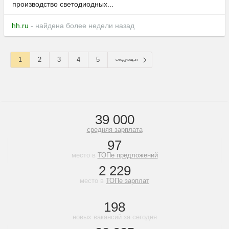
производство светодиодных...
hh.ru
- найдена более недели назад
1
2
3
4
5
следующая
39 000
средняя зарплата
97
место в
ТОПе предложений
2 229
место в
ТОПе зарплат
198
новых вакансий за сегодня