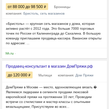
от 88 000
до 98 500
Бронницы
компания:
Бристоль, сеть магазинов
«Бристоль» — крупная сеть магазинов у дома, которая
активно растёт с 2012 года. Это больше 7000 торговых
точек по России от Калининграда до Сахалина. В большую
команду приглашаем продавца-кассира. Вакансии открыты
по адресам: ...
hh.ru
-
Продавец-консультант в магазин ДомПряжи.рф
до 120 000
Мытищи
компания:
Дом Пряжи
ДомПряжи в Москве — место, вдохновляющее вязать �
Являемся лидерами в сегменте продажи люксовой
европейской пряжи на протяжении 10 лет; Проводим
встречи со стилистами и мастер-классы с опытными
вязальщицами; Присутствуем во всех...