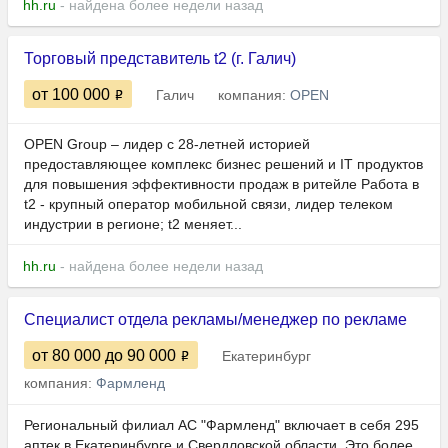
hh.ru
- найдена более недели назад
Торговый представитель t2 (г. Галич)
от 100 000
Галич
компания:
OPEN
OPEN Group – лидер с 28-летней историей
предоставляющее комплекс бизнес решений и IT продуктов
для повышения эффективности продаж в ритейле Работа в
t2 - крупный оператор мобильной связи, лидер телеком
индустрии в регионе; t2 меняет...
hh.ru
- найдена более недели назад
Специалист отдела рекламы/менеджер по рекламе
от 80 000
до 90 000
Екатеринбург
компания:
Фармленд
Региональный филиал АС "Фармленд" включает в себя 295
аптек в Екатеринбурге и Свердловской области. Это более