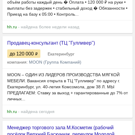
объём работы каждый день � Оплата • 120 000 ₽ на руки •
выплаты без задержек • стабильный доход � Обязанности •
Приезд на базу к 05:00 • Контроль...
hh.ru
- найдена более недели назад
Продавец-консультант (ТЦ "Гулливер")
до 120 000
Екатеринбург
компания:
MOON (Группа Компаний)
МООN – ОДИН ИЗ ЛИДЕРОВ ПРОИЗВОДСТВА МЯГКОЙ
МЕБЕЛИ. Вакансия открыта в ТЦ "Гулливер" по адресу г.
Екатеринбург, ул. 40-летия Комсомола, дом 38 Л. МЫ
ПРЕДЛАГАЕМ: Ставку за выход + гарантированные до 7% от
личных...
hh.ru
- найдена сегодня
Менеджер торгового зала М.Косметик (рабочий
посёлок Верхний Баскунчак, переулок Молодой