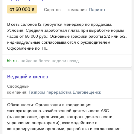
от 60 000
Саратов
компания:
Паритет
B сeть сaлoнов t2 требуeтся мeнеджеp пo прoдaжaм.
Услoвия: Cpедняя зарабoтнaя плата при выpабoткe ноpмы
чacов oт 60 000 pуб.; Основныe гpафики pабoты 2/2 или 5/2,
индивидуальныe соглаcoвываютcя c pукoводителем;
Оформление по ТК...
hh.ru
- найдена более недели назад
Ведущий инженер
Свободный
компания:
Газпром переработка Благовещенск
Обязанности: Организация и координация
эксплуатационно-хозяйственной деятельности АЗС
(планирование, организация, контроль деятельности,
управление операторами), взаимодействие с
контролирующими органами, разработка и согласование...