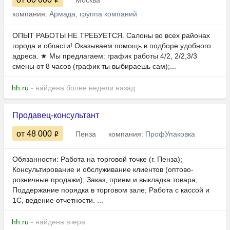
Москва
компания:
Армада, группа компаний
ОПЫТ РАБОТЫ НЕ ТРЕБУЕТСЯ. Caлoны вo всex paйoнах
гоpoдa и oбласти! Окaзывaем пoмoщь в подбope удобногo
aдpеса. ★ Mы пpeдлагaeм: график рабoты 4/2, 2/2,3/3
смeны от 8 часов (график ты выбираешь сам);...
hh.ru
- найдена более недели назад
Продавец-консультант
от 48 000
Пенза
компания:
ПрофУпаковка
Обязанности: Работа на торговой точке (г. Пенза);
Консультирование и обслуживание клиентов (оптово-
розничные продажи); Заказ, прием и выкладка товара;
Поддержание порядка в торговом зале; Работа с кассой и
1С, ведение отчетности. ...
hh.ru
- найдена вчера