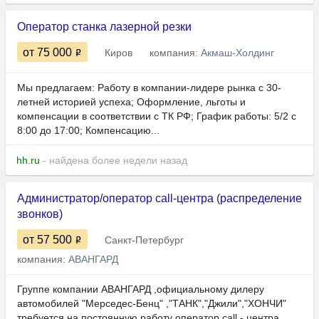
Оператор станка лазерной резки
от 75 000
Киров
компания:
Акмаш-Холдинг
Мы предлагаем: Работу в компании-лидере рынка с 30-
летней историей успеха; Оформление, льготы и
компенсации в соответствии с ТК РФ; График работы: 5/2 с
8:00 до 17:00; Компенсацию...
hh.ru
- найдена более недели назад
Администратор/оператор call-центра (распределение
звонков)
от 57 500
Санкт-Петербург
компания:
АВАНГАРД
Группе компании АВАНГАРД ,официальному дилеру
автомобилей "Мерседес-Бенц" ,"ТАНК","Джили","ХОНЧИ"
требуется на постоянную работу оператор cаll - центра.