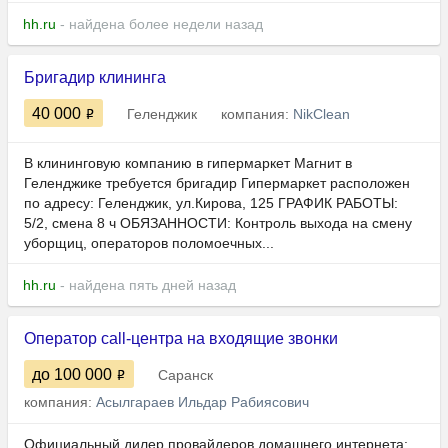
hh.ru
- найдена более недели назад
Бригадир клининга
40 000
Геленджик
компания:
NikClean
В клининговую компанию в гипермаркет Магнит в
Геленджике требуется бригадир Гипермаркет расположен
по адресу: Геленджик, ул.Кирова, 125 ГРАФИК РАБОТЫ:
5/2, смена 8 ч ОБЯЗАННОСТИ: Контроль выхода на смену
уборщиц, операторов поломоечных...
hh.ru
- найдена пять дней назад
Оператор call-центра на входящие звонки
до 100 000
Саранск
компания:
Асылгараев Ильдар Рабиясович
Официальный дилер провайдеров домашнего интернета: