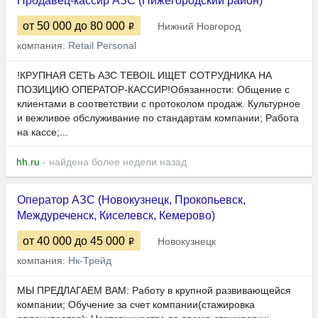
Продавец-кассир АЗС (Нижегородский район)
от 50 000
до 80 000
Нижний Новгород
компания:
Retail Personal
!КРУПНАЯ СЕТЬ АЗС TEBOIL ИЩЕТ СОТРУДНИКА НА
ПОЗИЦИЮ ОПЕРАТОР-КАССИР!Обязанности: Общение с
клиентами в соответствии с протоколом продаж. Культурное
и вежливое обслуживание по стандартам компании; Работа
на кассе;...
hh.ru
- найдена более недели назад
Оператор АЗС (Новокузнецк, Прокопьевск,
Междуреченск, Киселевск, Кемерово)
от 40 000
до 45 000
Новокузнецк
компания:
Нк-Трейд
МЫ ПРЕДЛАГАЕМ ВАМ: Работу в крупной развивающейся
компании; Обучение за счет компании(стажировка