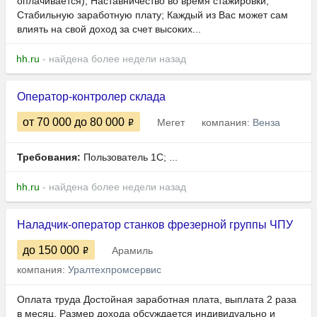
оплачивается); Наставничество во время стажировки;
Стабильную заработную плату; Каждый из Вас может сам
влиять на свой доход за счет высоких...
hh.ru
- найдена более недели назад
Оператор-контролер склада
от 70 000
до 80 000
Мегет
компания:
Венза
Требования:
Пользователь 1С; ...
hh.ru
- найдена более недели назад
Наладчик-оператор станков фрезерной группы ЧПУ
до 150 000
Арамиль
компания:
Уралтехпромсервис
Оплата труда Достойная заработная плата, выплата 2 раза
в месяц. Размер дохода обсуждается индивидуально и