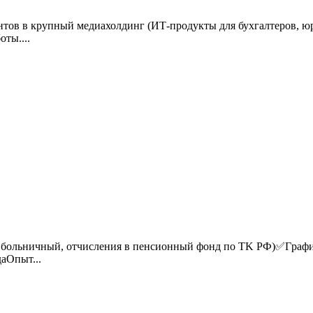
нтов в крупный медиахолдинг (ИТ-продукты для бухгалтеров, ю
ты....
 бoльничный, отчисления в пeнсионный фонд по ТK PФ)✅Гpафик
аОпыт...