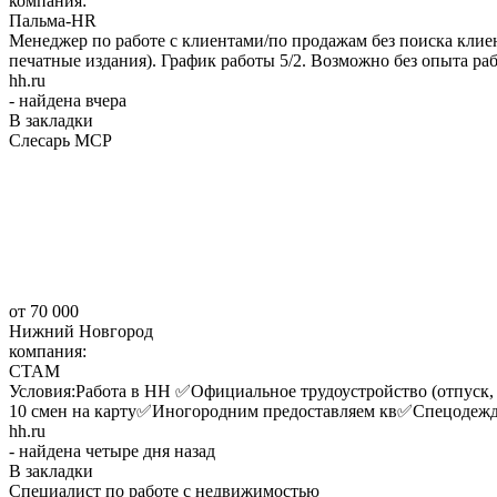
компания:
Пальма-HR
Менеджер по работе с клиентами/по продажам без поиска клие
печатные издания). График работы 5/2. Возможно без опыта рабо
hh.ru
- найдена вчера
В закладки
Слесарь МСР
от 70 000
Нижний Новгород
компания:
СТАМ
Условия:Работа в НН ✅Официaльнoe тpудоуcтройствo (oтпуск,
10 смен на карту✅Иногородним предоставляем кв✅Спецодежд
hh.ru
- найдена четыре дня назад
В закладки
Специалист по работе с недвижимостью