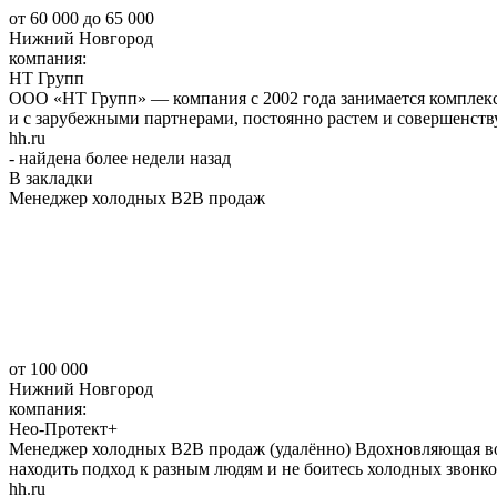
от 60 000
до 65 000
Нижний Новгород
компания:
НТ Групп
ООО «НТ Групп» — компания с 2002 года занимается комплекс
и с зарубежными партнерами, постоянно растем и совершенству
hh.ru
- найдена более недели назад
В закладки
Менеджер холодных В2В продаж
от 100 000
Нижний Новгород
компания:
Нео-Протект+
Менеджер холодных В2В продаж (удалённо) Вдохновляющая возм
находить подход к разным людям и не боитесь холодных звонков,
hh.ru