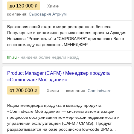
до 130 000
Химки
компания:
Сыроварня Атриум
Вдохновляющий старт в мире ресторанного бизнеса
Популярные и динамично развивающиеся проекты Аркадия
Новикова "Proхинкали" и "СЫРОВАРНЯ" приглашают Вас в
свою команду на должность МЕНЕДЖЕР....
hh.ru
- найдена более недели назад
Product Manager (CAFM) / Менеджер продукта
«Comindware Моё здание»
от 200 000
Химки
компания:
Comindware
Ищем менеджера продукта в команду продукта
«Comindware Моё здание» — системы автоматизации
процессов обслуживания коммерческой недвижимости и
управления эксплуатацией (CAFM / CMMS). Продукт
разрабатывается на базе российской low-code BPMS...